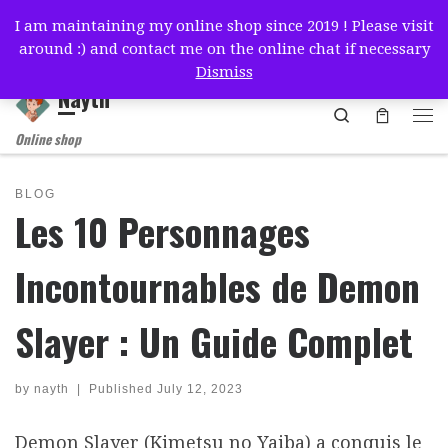
I am maintaining my online shop since 2019 ! Please visit
Skip to content
around :) and contact me on the online chat if necessary
简体中文
English
Français
Deutsch
Español
Dismiss
Nayth
Search
Online shop
BLOG
Les 10 Personnages
Incontournables de Demon
Slayer : Un Guide Complet
by
nayth
|
Published
July 12, 2023
Demon Slayer (Kimetsu no Yaiba) a conquis le