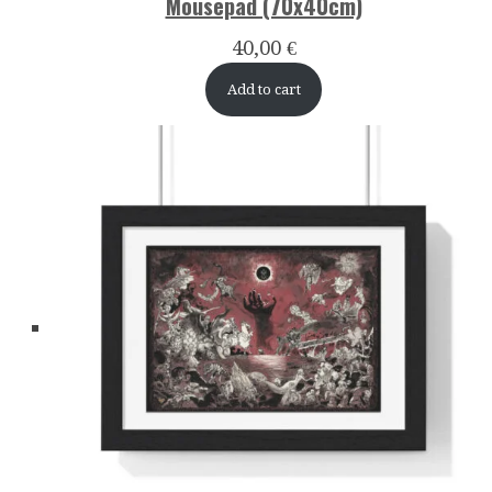
Mousepad (70x40cm)
40,00
€
Add to cart