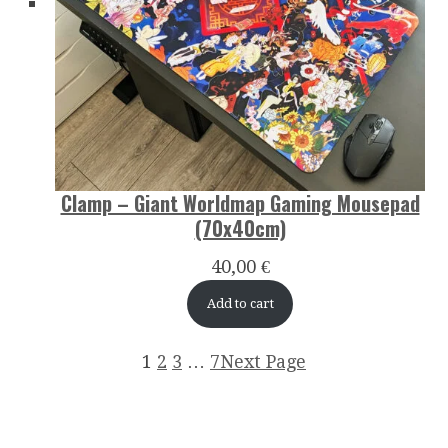
Clamp – Giant Worldmap Gaming Mousepad
(70x40cm)
40,00
€
Add to cart
1
2
3
…
7
Next Page