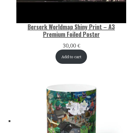
Berserk Worldmap Shiny Print – A3
Premium Foiled Poster
30,00
€
Add to cart