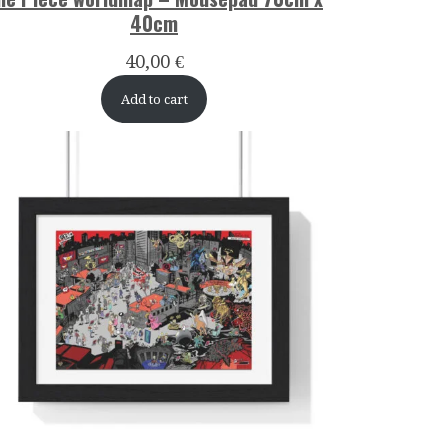
40cm
40,00
€
Add to cart