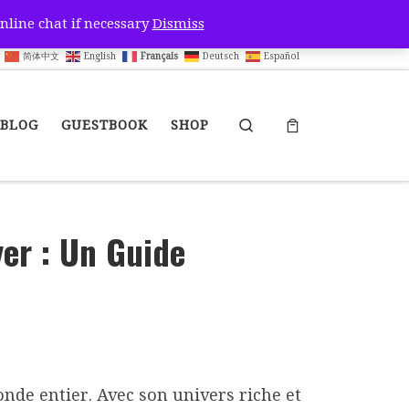
nline chat if necessary
Dismiss
简体中文
English
Français
Deutsch
Español
Search
BLOG
GUESTBOOK
SHOP
er : Un Guide
nde entier. Avec son univers riche et