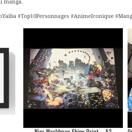
du manga.
Yaiba #Top10Personnages #AnimeIconique #Mang
Nier Worldmap Shiny Print – A3
O