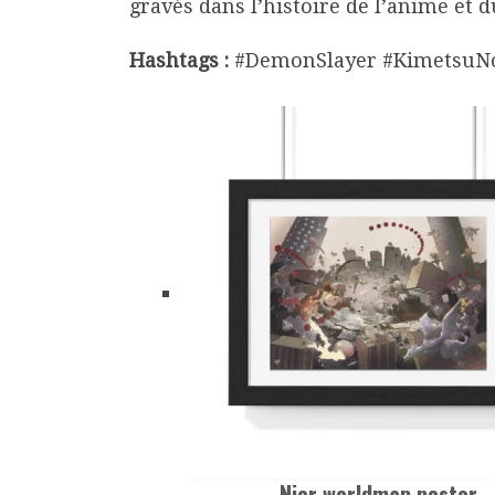
gravés dans l’histoire de l’anime et 
Hashtags :
#DemonSlayer #KimetsuNo
Nier worldmap poster