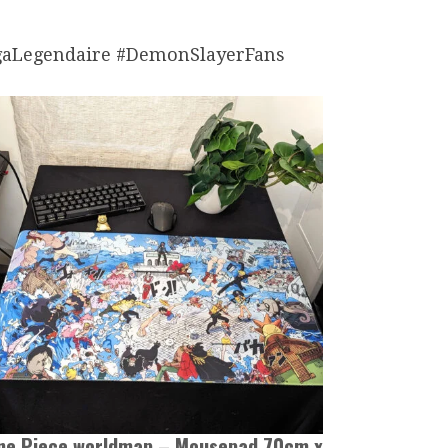
aLegendaire #DemonSlayerFans
ne Piece worldmap – Mousepad 70cm x