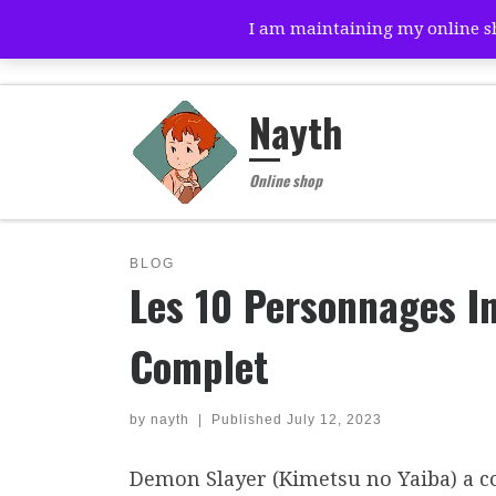
I am maintaining my online sho
Skip to content
Nayth
Online shop
BLOG
Les 10 Personnages I
Complet
by
nayth
|
Published
July 12, 2023
Demon Slayer (Kimetsu no Yaiba) a co