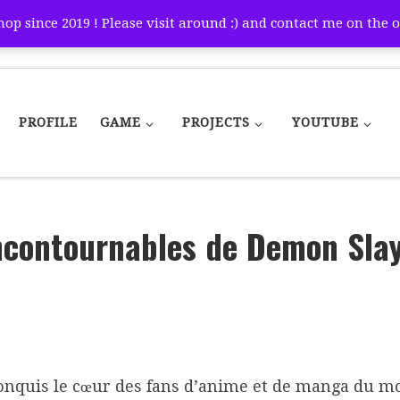
p since 2019 ! Please visit around :) and contact me on the o
PROFILE
GAME
PROJECTS
YOUTUBE
ncontournables de Demon Slay
nquis le cœur des fans d’anime et de manga du mo