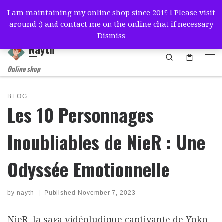
I am maintaining my online shop since 2019 ! Please visit
Skip to content
around :) and contact me on the online chat if necessary
简体中文
English
Français
Deutsch
Español
Dismiss
Nayth
Search
Online shop
BLOG
Les 10 Personnages
Inoubliables de NieR : Une
Odyssée Emotionnelle
by
nayth
|
Published
November 7, 2023
NieR, la saga vidéoludique captivante de Yoko