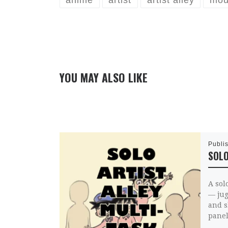
anime
artist
artist alley
mou
YOU MAY ALSO LIKE
Publi
SOLO
A solo
— jug
and s
panel