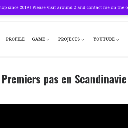
p since 2019 ! Please visit around :) and contact me on the o
PROFILE
GAME
PROJECTS
YOUTUBE
emiers pas en Scandinavie et