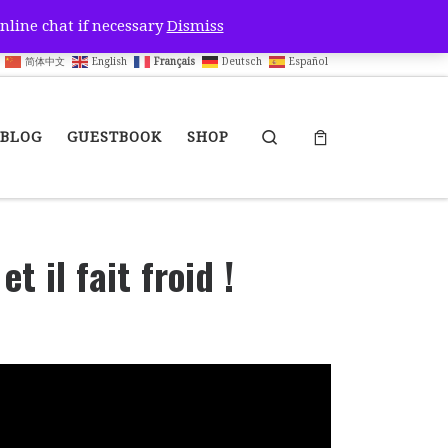
nline chat if necessary
Dismiss
简体中文
English
Français
Deutsch
Español
Search
BLOG
GUESTBOOK
SHOP
 il fait froid !