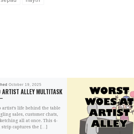
sepad
nayth
shed
October 19, 2025
 ARTIST ALLEY MULTITASK
 artist’s life behind the table
gling sales, customer chats,
ketching all at once. This 4-
 strip captures the […]