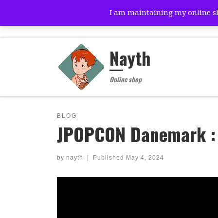
I am maintaining my online sho
Skip to content
Nayth
Online shop
BLOG
JPOPCON Danemark : Pr
by
nayth
|
Published
May 4, 2024