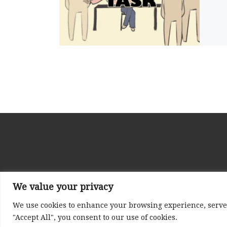
We value your privacy
We use cookies to enhance your browsing experience, serve p
© 2026
Nayth
– All rights reserved
"Accept All", you consent to our use of cookies.
Powered by
WP
– Designed with the
Customizr the