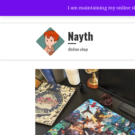
I am maintaining my online sho
Skip to content
Nayth
Online shop