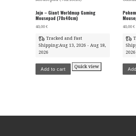
Jojo – Giant Worldmap Gaming
Pokem
Mousepad (70x40cm)
Mouse
40,00
€
40,00
€
Tracked and Fast
T
Shipping:Aug 13, 2026 - Aug 18,
Ship
2026
2026
Quick view
Add to cart
Add