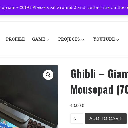
p since 2019 ! Please visit around :) and contact me on the o
PROFILE
GAME
PROJECTS
YOUTUBE
Ghibli – Gia
Mousepad (7
40,00
€
ADD TO CART