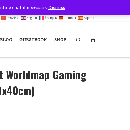
nline chat if necessary
Dismiss
简体中文
English
Français
Deutsch
Español
Search
BLOG
GUESTBOOK
SHOP
nt Worldmap Gaming
0x40cm)