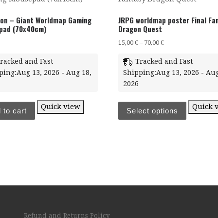
on – Giant Worldmap Gaming
JRPG worldmap poster Final Fa
pad (70x40cm)
Dragon Quest
15,00
€
–
70,00
€
racked and Fast
Tracked and Fast
ping:Aug 13, 2026 - Aug 18,
Shipping:Aug 13, 2026 - Aug
2026
Quick view
Quick 
 to cart
Select options
Refund and Returns Policy